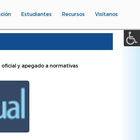
A a (+/-) :
ción
Estudiantes
Recursos
Visítanos
REINICIAR
 oficial y apegado a normativas