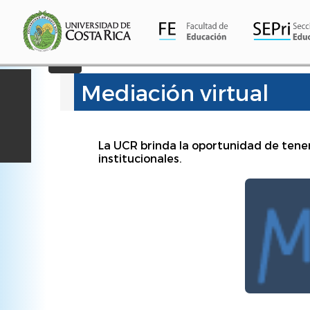
Pasar
al
contenido
principal
Mediación virtual
La UCR brinda la oportunidad de tener
institucionales.