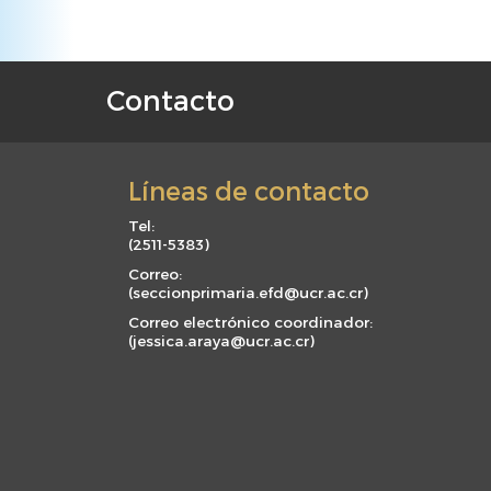
Contacto
F
o
o
Líneas de contacto
t
e
Tel:
(
2511-5383
)
r
m
Correo:
(
seccionprimaria.efd@ucr.ac.cr
)
e
Correo electrónico coordinador:
n
(
jessica.araya@ucr.ac.cr
)
u