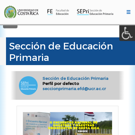
A a (+/-) :
Pasar
al
☰
contenido
REINICIAR
principal
Sección de Educación
Primaria
Sección de Educación Primaria
Perfil por defecto
seccionprimaria.efd@ucr.ac.cr